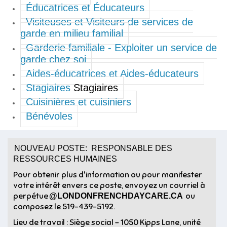
Éducatrices et Éducateurs
Visiteuses et Visiteurs de services de
garde en milieu familial
Garderie familiale - Exploiter un service de
garde chez soi
Aides-éducatrices et Aides-éducateurs
Stagiaires
Stagiaires
Cuisinières et cuisiniers
Bénévoles
NOUVEAU POSTE: RESPONSABLE DES
RESSOURCES HUMAINES
Pour obtenir plus d'information ou pour manifester
votre intérêt envers ce poste, envoyez un courriel à
perpétue
ou
@LONDONFRENCHDAYCARE.CA
composez le 519-439-5192.
Lieu de travail : Siège social - 1050 Kipps Lane, unité