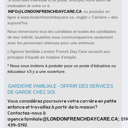
Si vous êtes intéressé à ce poste, envoyez votre lettre de
motivation et votre cv à
INFO@LONDONFRENCHDAYCARE.CA
ou postulez en
ligne à www.londonfrenchdaycare.ca, onglet « Carrière » dès
aujourd'hui.
Nous remercions tous les candidats et toutes les candidates
de leur intérêt, toutefois nous communiquerons seulement
avec les personnes retenues pour une entrevue.
L’Agence familiale London French Day Care souscrit aux
principes d’équité en matière d’emploi.
*
Nous vous invitons à postuler pour un poste d'édcatrice ou
éducateur s'il y a une ouverture.
GARDERIE FAMILIALE - OFFRIR DES SERVICES
DE GARDE CHEZ SOI.
Vous considérez poursuivre votre carrière en petite
enfance et travaillez à partir de la maison?
Contactez-nous à
agence.familiale
519
@LONDONFRENCHDAYCARE.CA;
439-5192.