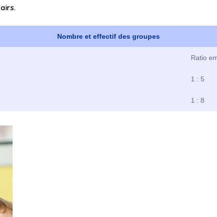
airs.
Nombre et effectif des groupes
Ratio e
1 : 5
1 : 8