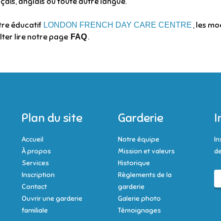
çais, anglais ou toute autre langue.
tre éducatif
, les mo
LONDON FRENCH DAY CARE CENTRE
ter lire notre page
.
FAQ
Plan du site
Garderie
I
Accueil
Notre équipe
In
À propos
Mission et valeurs
de
Services
Historique
Inscription
Règlements de la
Contact
garderie
Ouvrir une garderie
Galerie photo
familiale
Témoignages